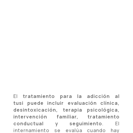
tusi empieza con una evaluación profesional del
caso. Según el nivel de riesgo, la frecuencia de
consumo, el entorno familiar y la presencia de
otras sustancias, se puede recomendar atención
ambulatoria, desintoxicación supervisada o
internamiento residencial.
El
tratamiento para la adicción al
tusi puede incluir evaluación clínica,
desintoxicación, terapia psicológica,
intervención familiar, tratamiento
conductual y seguimiento
. El
internamiento se evalúa cuando hay