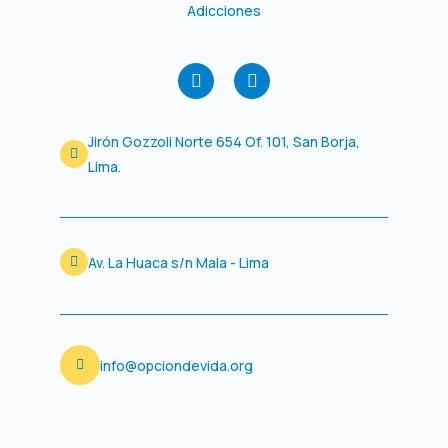
Adicciones
F
I
a
n
c
s
e
t
Jirón Gozzoli Norte 654 Of. 101, San Borja,
b
a
o
g
Lima.
o
r
k
a
m
Av. La Huaca s/n Mala - Lima
info@opciondevida.org