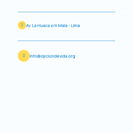
o
r
k
a
m
Av. La Huaca s/n Mala - Lima
info@opciondevida.org