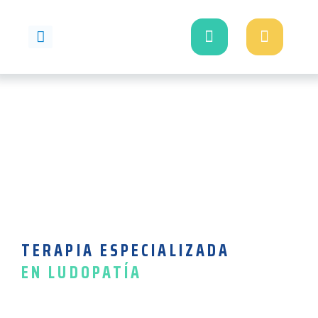
Ir
al
contenido
FOTOS Y VIDEOS
Ludopatía
TERAPIA ESPECIALIZADA
EN LUDOPATÍA