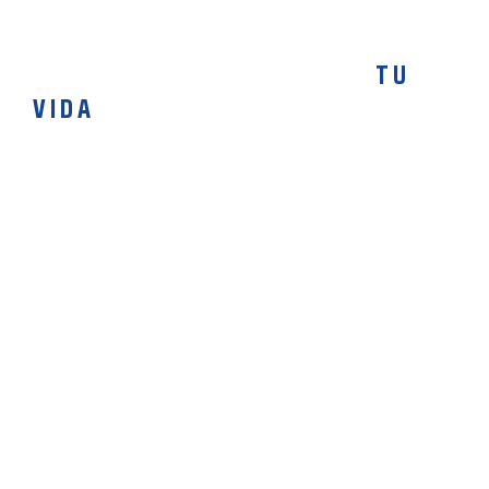
RECUPERA EL SENTIDO DE
TU
VIDA
¿Cómo iniciar el
proceso de admisión?
Para empezar, se realiza una
c
ita de admisión
,
luego: