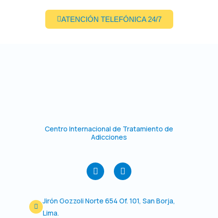
ATENCIÓN TELEFÓNICA 24/7
Centro Internacional de Tratamiento de
Adicciones
F
I
a
n
c
s
e
t
Jirón Gozzoli Norte 654 Of. 101, San Borja,
b
a
o
g
Lima.