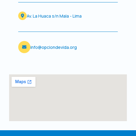
m
Av. La Huaca s/n Mala - Lima
info@opciondevida.org