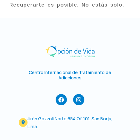
Recuperarte es posible. No estás solo.
Centro Internacional de Tratamiento de
Adicciones
F
I
a
n
c
s
e
t
Jirón Gozzoli Norte 654 Of. 101, San Borja,
b
a
o
g
Lima.
o
r
k
a