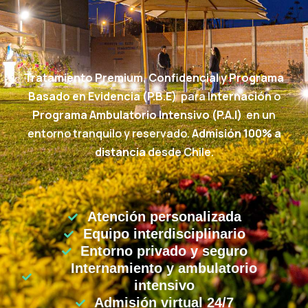
Tratamiento Premium, Confidencial y Programa
Basado en Evidencia (P.B.E)
para I
nternación
o
Programa Ambulatorio Intensivo (P.A.I)
en un
entorno tranquilo y reservado.
Admisión 100% a
distancia
desde Chile.
Atención personalizada
Equipo interdisciplinario
Entorno privado y seguro
Internamiento y ambulatorio
intensivo
Admisión virtual 24/7