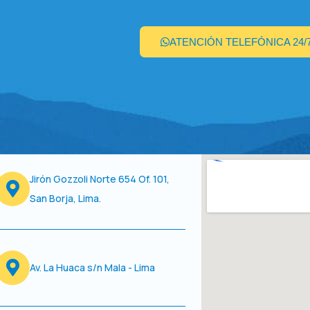
ATENCIÓN TELEFÓNICA 24/
Jirón Gozzoli Norte 654 Of. 101,
San Borja, Lima.
Av. La Huaca s/n Mala - Lima