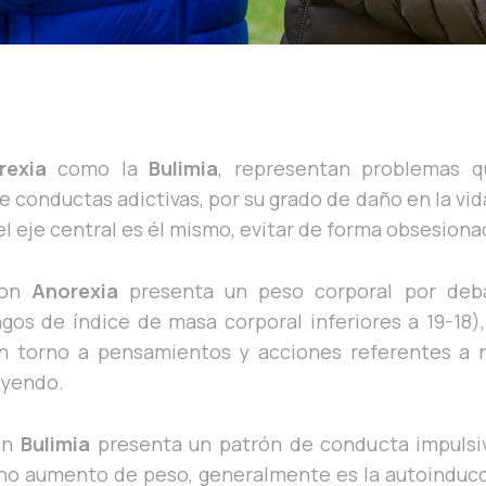
rexia
como la
Bulimia
, representan problemas q
de conductas adictivas, por su grado de daño en la vi
l eje central es él mismo, evitar de forma obsesion
con
Anorexia
presenta un peso corporal por deba
ngos de índice de masa corporal inferiores a 19-18)
en torno a pensamientos y acciones referentes a
uyendo.
on
Bulimia
presenta un patrón de conducta impulsiv
no aumento de peso, generalmente es la autoinduc