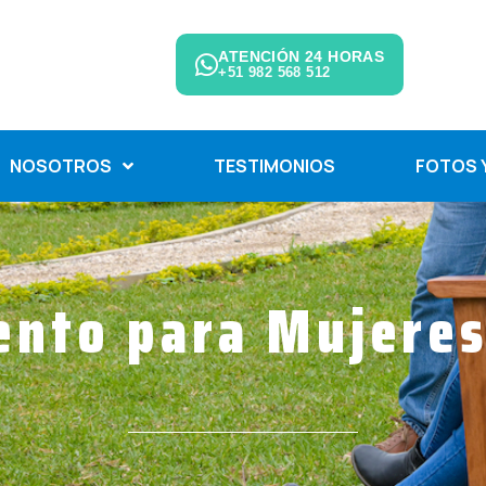
ATENCIÓN 24 HORAS
+51 982 568 512
NOSOTROS
TESTIMONIOS
FOTOS Y
ento para Mujeres
Internado para Mujeres en Lima