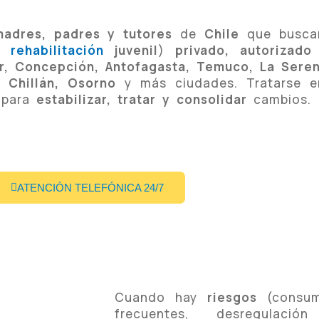
madres, padres y tutores
de
Chile
que busc
 rehabilitación
juvenil
)
privado, autorizad
ar, Concepción, Antofagasta, Temuco, La Sere
, Chillán, Osorno
y más ciudades. Tratarse 
 para
estabilizar, tratar y consolidar
cambios.
ATENCIÓN TELEFÓNICA 24/7
Cuando hay
riesgos
(consum
frecuentes, desregulació