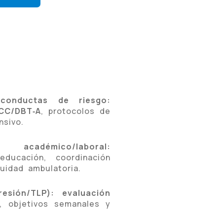
onductas de riesgo:
CC/DBT‑A
, protocolos de
nsivo.
académico/laboral:
educación, coordinación
uidad ambulatoria.
resión/TLP):
evaluación
l, objetivos semanales y