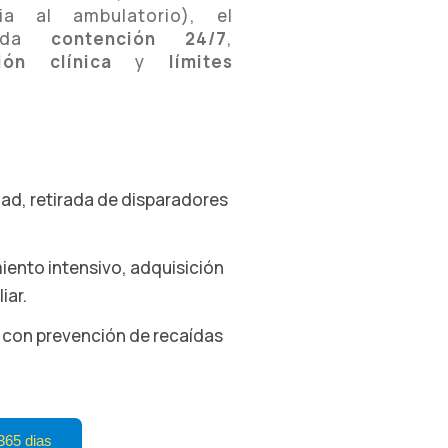
ia al ambulatorio), el
nda
contención 24/7
,
ión clínica
y
límites
ad, retirada de disparadores
iento intensivo, adquisición
iar.
a con prevención de recaídas
365 dias