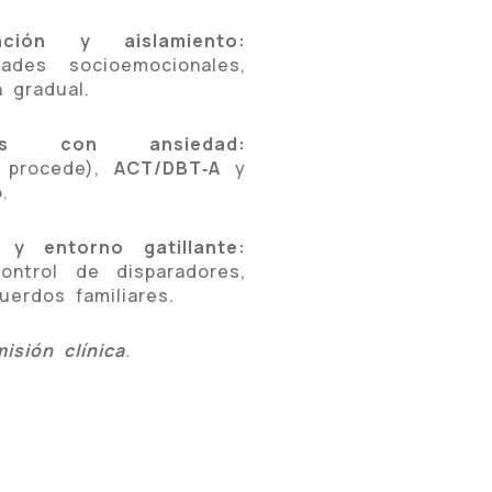
ción y aislamiento:
dades socioemocionales,
n gradual.
lantes con ansiedad:
 procede),
ACT/DBT‑A
y
.
 y entorno gatillante:
control de disparadores,
erdos familiares.
isión clínica
.