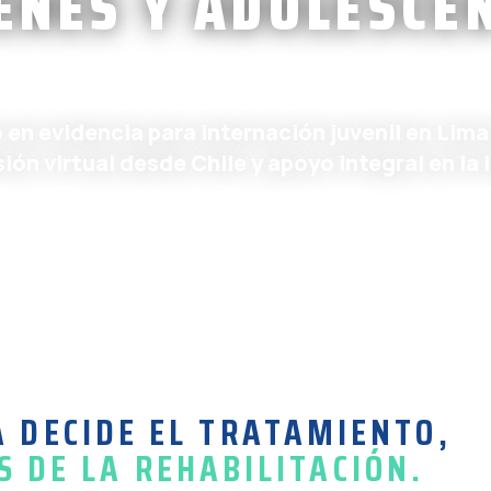
ENES Y ADOLESCE
n evidencia para internación juvenil en Lima 
ión virtual desde Chile y apoyo integral en la 
A DECIDE EL TRATAMIENTO,
 DE LA REHABILITACIÓN.