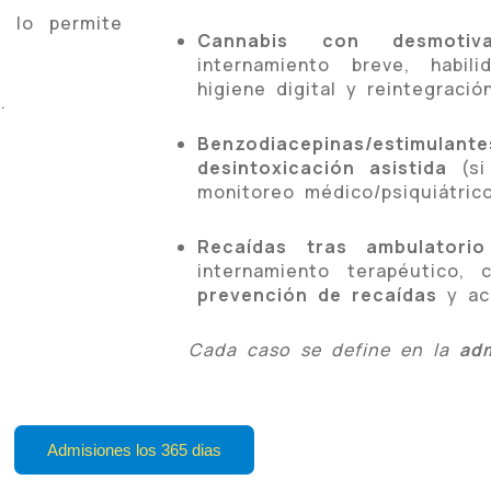
 lo permite
Cannabis con desmotiva
internamiento breve, habili
higiene digital y reintegració
o
.
Benzodiacepinas/estimu
desintoxicación asistida
(si
monitoreo médico/psiquiátrico
Recaídas tras ambulatorio
internamiento terapéutico, 
prevención de recaídas
y acu
Cada caso se define en la
adm
Admisiones los 365 dias