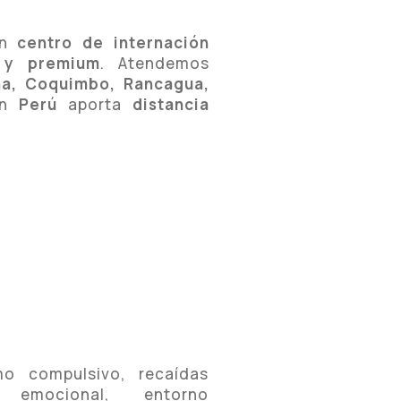
an
centro de internación
o y premium
. Atendemos
na, Coquimbo, Rancagua,
en
Perú
aporta
distancia
o compulsivo, recaídas
n emocional, entorno