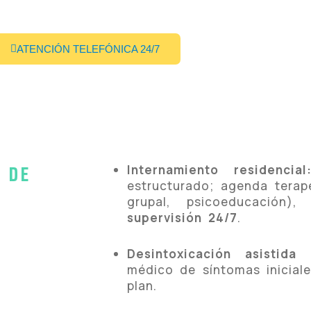
ATENCIÓN TELEFÓNICA 24/7
S
DE
Internamiento residencial
estructurado; agenda terapéu
grupal, psicoeducación),
supervisión 24/7
.
Desintoxicación asistida 
médico de síntomas iniciale
plan.