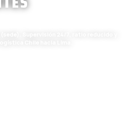
NTES
(sede). Supervisión 24/7, ratio reducido y
logística Chile hacia Lima.