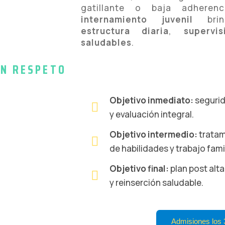
gatillante o baja adherenc
internamiento juvenil
bri
estructura diaria
,
supervis
saludables
.
ON RESPETO
Objetivo inmediato:
segurid
y evaluación integral.
Objetivo intermedio:
tratam
de habilidades y trabajo famil
Objetivo final:
plan post alt
y reinserción saludable.
Admisiones los 