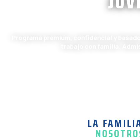
JÓV
Programa premium, confidencial y basado e
trabajo con familia. Admis
LA FAMILI
NOSOTROS