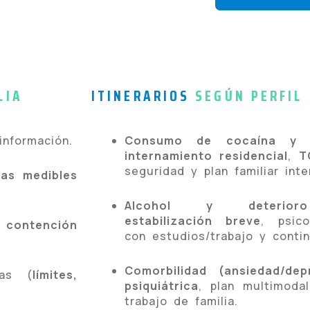
LIA
ITINERARIOS
SEGÚN PERFIL
nformación.
Consumo de cocaína y c
internamiento residencial
,
T
seguridad y plan familiar inte
as medibles
Alcohol y deterioro 
estabilización breve
, psico
a
contención
con estudios/trabajo y contin
Comorbilidad (ansiedad/dep
as (
límites,
psiquiátrica
, plan multimoda
trabajo de familia.