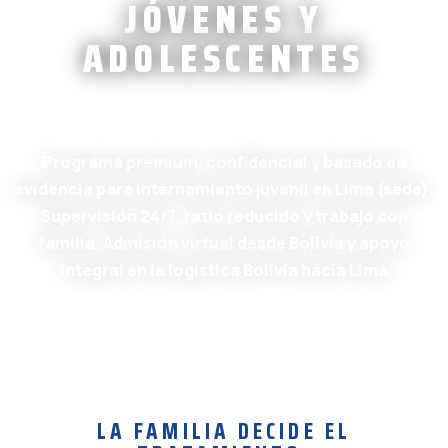
JÓVENES Y
ADOLESCENTES
Programa premium, confidencial y basado en
evidencia para internamiento juvenil en Lima (sede).
Supervisión 24/7, ratio reducido y trabajo con
familia. Admisión virtual desde Bolivia y apoyo
integral en la logística Bolivia hacia Lima
LA FAMILIA DECIDE EL