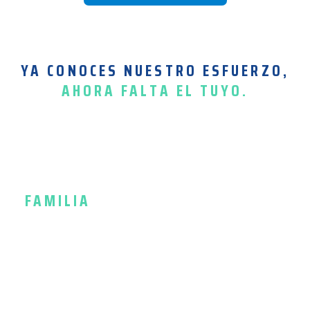
YA CONOCES NUESTRO ESFUERZO,
AHORA FALTA EL TUYO.
FAMILIA
ACOMPAÑADA DESDE EL
PRIMER DÍA
Reuniones de orientación y acuerdos
de convivencia.
Canales definidos para actualizaciones
y urgencias no médicas.