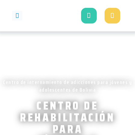
Ir
al
contenido
Centro de internamiento de adicciones para jóvenes y
adolescentes de Bolivia
CENTRO DE
REHABILITACIÓN
PARA