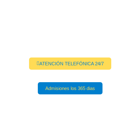
Pautas de límites sanos, finanzas y
seguridad en el hogar.
Cuidado del cuidador y red de apoyo
extendida.
ATENCIÓN TELEFÓNICA 24/7
Admisiones los 365 dias