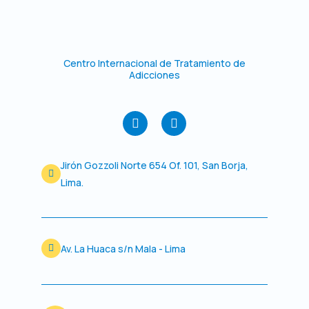
Centro Internacional de Tratamiento de
Adicciones
F
I
a
n
c
s
e
t
Jirón Gozzoli Norte 654 Of. 101, San Borja,
b
a
o
g
Lima.
o
r
k
a
m
Av. La Huaca s/n Mala - Lima