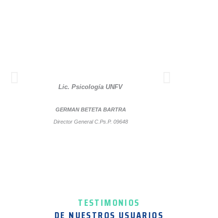
Lic. Psicología UNFV
Lic. Psi
GERMAN BETETA BARTRA
FANNY SI
Director General C.Ps.P. 09648
Directora
TESTIMONIOS
DE NUESTROS USUARIOS