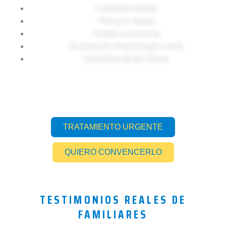
Confidencialidad
Plan por etapas
Trabajo con familia
Evaluación virtual (según caso)
Lima (San Borja / Mala)
TRATAMIENTO URGENTE
QUIERO CONVENCERLO
TESTIMONIOS REALES DE
FAMILIARES