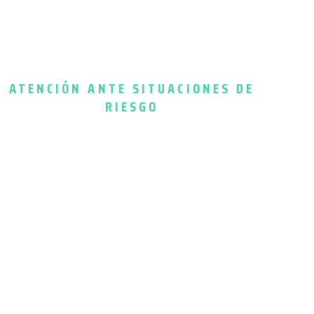
ATENCIÓN ANTE SITUACIONES DE
RIESGO
Si hay violencia, riesgo de autolesión, intoxicación
grave o pérdida de conciencia, lo primero es
emergencias
en tu ciudad/país. Luego, con la
situación contenida, nos escriben. En urgencias, lo
que más ayuda es actuar con pasos claros y sin
improvisar.