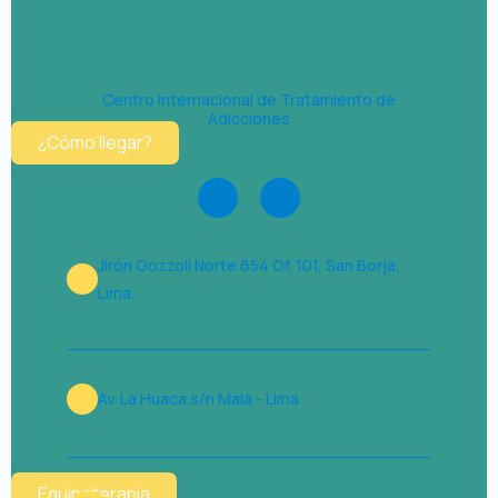
Centro Internacional de Tratamiento de
Adicciones
¿Cómo llegar?
F
I
a
n
c
s
e
t
Jirón Gozzoli Norte 654 Of. 101, San Borja,
b
a
o
g
Lima.
o
r
k
a
m
Av. La Huaca s/n Mala - Lima
Equinoterapia