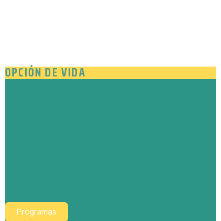
CONOCE NUESTROS PROGRAMAS PARA
LAS ADICCIONES Y EL ALCOHOLISMO
OPCIÓN DE VIDA
Programas